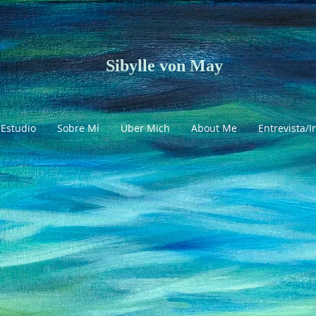
Sibylle von May
Estudio
Sobre Mí
Über Mich
About Me
Entrevista/I