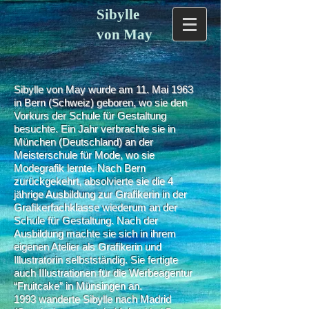
Sibylle
von May
Sibylle von May wurde am 11. Mai 1963
in Bern (Schweiz) geboren, wo sie den
Vorkurs der Schule für Gestaltung
besuchte. Ein Jahr verbrachte sie in
München (Deutschland) an der
Meisterschule für Mode, wo sie
Modegrafik lernte. Nach Bern
zurückgekehrt, absolvierte sie die 4
jährige Ausbildung zur Grafikerin in der
Grafikerfachklasse wiederum an der
Schule für Gestaltung. Nach der
Ausbildung machte sie sich in ihrem
eigenen Atelier als Grafikerin und
Illustratorin selbstständig. Sie fertigte
auch IIlustrationen für die Werbeagentur
“Fruitcake” in Münsingen an.
1993 wanderte Sibylle nach Madrid