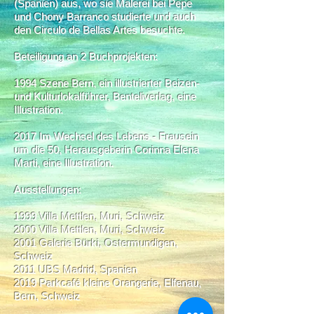
(Spanien) aus, wo sie Malerei bei Pepe
und Chony Barranco studierte und auch
den Circulo de Bellas Artes besuchte.
Beteiligung an 2 Buchprojekten:
1994 Szene Bern, ein illustrierter Beizen-
und Kulturlokalführer, Benteliverlag, eine
Illustration.
2017 Im Wechsel des Lebens - Frausein
um die 50, Herausgeberin Corinna Elena
Marti, eine Illustration.
Ausstellungen:
1999 Villa Mettlen, Muri, Schweiz
2000 Villa Mettlen, Muri, Schweiz
2001 Galerie Bürki, Ostermundigen,
Schweiz
2011 UBS Madrid, Spanien
2019 Parkcafé kleine Orangerie, Elfenau,
Bern, Schweiz